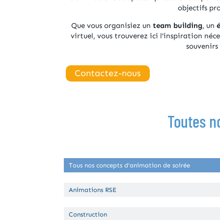
objectifs pr
Que vous organisiez un
team building
, un
virtuel, vous trouverez ici l’inspiration néc
souvenirs
Contactez-nous
Toutes n
Tous nos concepts d'animation de soirée
Animations RSE
Construction