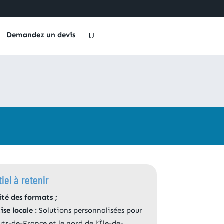
Demandez un devis
e
iel à retenir
ité des formats ;
ise locale
: Solutions personnalisées pour
uts-de-France et le nord de l’Île-de-