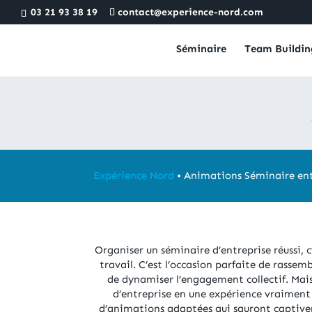
03 21 93 38 19
contact@experience-nord.com
Séminaire
Team Buildin
Expérience Nord
•
Animations Séminaire ent
Organiser un séminaire d’entreprise réussi, c
travail. C’est l’occasion parfaite de rassem
de dynamiser l’engagement collectif. M
d’entreprise en une expérience vraiment
d’animations adaptées qui sauront captiver