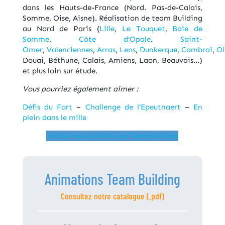
dans les Hauts-de-France (Nord. Pas-de-Calais,
Somme, Oise, Aisne). Réalisation de team Building
au Nord de Paris (
Lille
,
Le Touquet
,
Baie de
Somme
,
Côte d’Opale
.
Saint-
Omer
,
Valenciennes
,
Arras
,
Lens
,
Dunkerque
,
Cambrai
,
Oi
Douai, Béthune, Calais, Amiens, Laon, Beauvais…)
et plus loin sur étude.
Vous pourriez également aimer :
Défis du Fort
–
Challenge de l’Epeutnaert
–
En
plein dans le mille
Toutes nos animations Teambuilding
Animations Team Building
Consultez notre catalogue (.pdf)