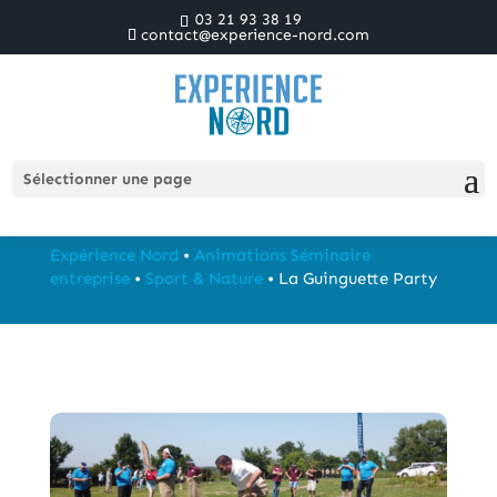
03 21 93 38 19
contact@experience-nord.com
La Guinguette Party
Sélectionner une page
Expérience Nord
•
Animations Séminaire
entreprise
•
Sport & Nature
•
La Guinguette Party