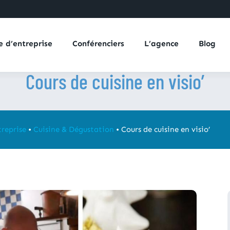
e d’entreprise
Conférenciers
L’agence
Blog
Cours de cuisine en visio’
reprise
•
Cuisine & Dégustation
•
Cours de cuisine en visio’