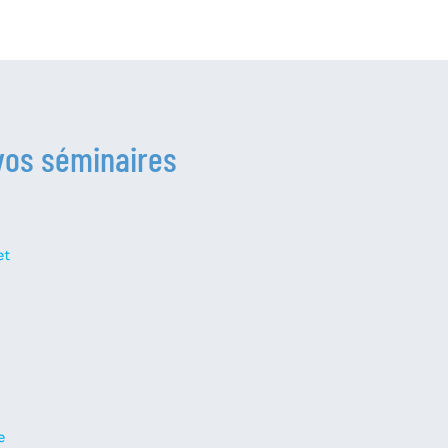
vos séminaires
et
e