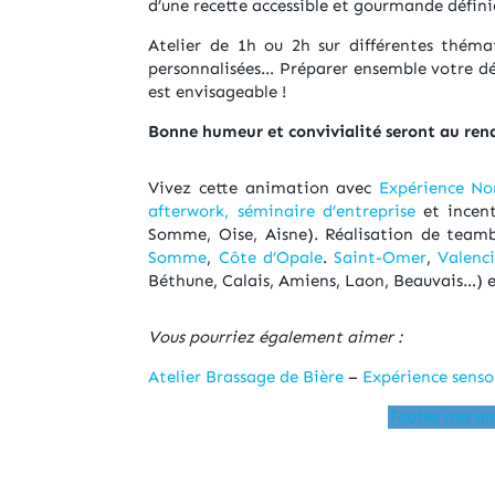
d’une recette accessible et gourmande défin
Atelier de 1h ou 2h sur différentes thémati
personnalisées… Préparer ensemble votre déje
est envisageable !
Bonne humeur et convivialité seront au ren
Vivez cette animation avec
Expérience No
afterwork,
séminaire d’entreprise
et incent
Somme, Oise, Aisne). Réalisation de teamb
Somme
,
Côte d’Opale
.
Saint-Omer
,
Valenc
Béthune, Calais, Amiens, Laon, Beauvais…) et
Vous pourriez également aimer :
Atelier Brassage de Bière
–
Expérience sensor
Toutes nos a