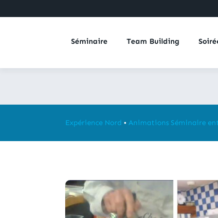
Séminaire
Team Building
Soiré
Expérience Nord
•
Animations Séminaire ent