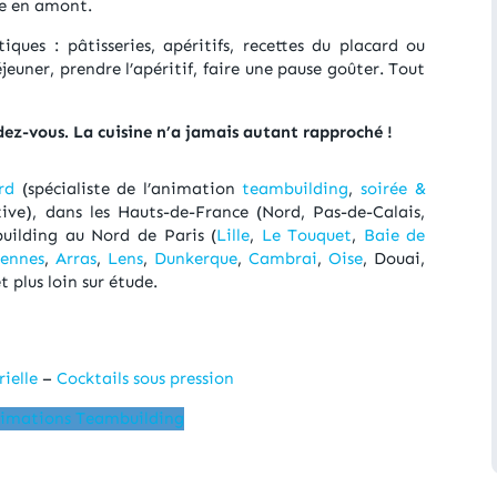
ie en amont.
ques : pâtisseries, apéritifs, recettes du placard ou
uner, prendre l’apéritif, faire une pause goûter. Tout
dez-vous.
La cuisine n’a jamais autant rapproché !
rd
(spécialiste de l’animation
teambuilding
,
soirée &
ive), dans les Hauts-de-France (Nord, Pas-de-Calais,
uilding au Nord de Paris (
Lille
,
Le Touquet
,
Baie de
iennes
,
Arras
,
Lens
,
Dunkerque
,
Cambrai
,
Oise
, Douai,
 plus loin sur étude.
ielle
–
Cocktails sous pression
nimations Teambuilding