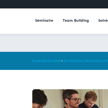
Séminaire
Team Building
Soiré
Expérience Nord
•
Animations Séminaire ent