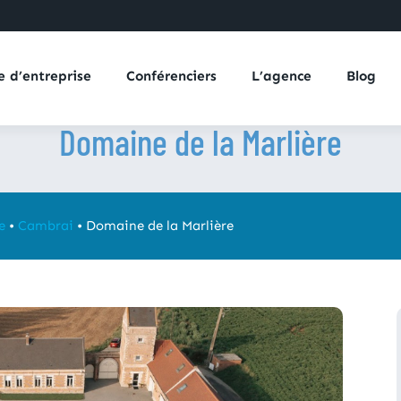
e d’entreprise
Conférenciers
L’agence
Blog
Domaine de la Marlière
e
•
Cambrai
•
Domaine de la Marlière