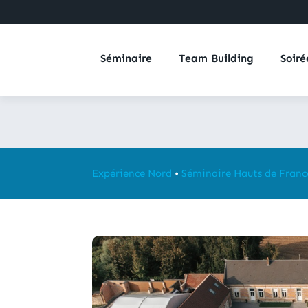
Séminaire
Team Building
Soiré
Expérience Nord
•
Séminaire Hauts de Franc