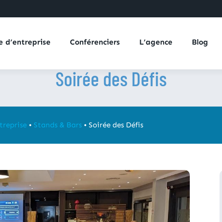
e d’entreprise
Conférenciers
L’agence
Blog
Soirée des Défis
treprise
•
Stands & Bars
•
Soirée des Défis