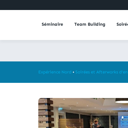
Séminaire
Team Building
Soiré
Expérience Nord
•
Soirées et Afterworks d'en