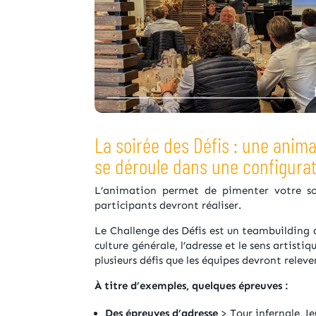
La soirée des Défis : une anim
se déroule dans une configurat
L’animation permet de pimenter votre soi
participants devront réaliser.
Le Challenge des Défis est un teambuilding q
culture générale, l’adresse et le sens artist
plusieurs défis que les équipes devront relever
À titre d’exemples, quelques épreuves :
Des épreuves d’adresse
> Tour infernale, J