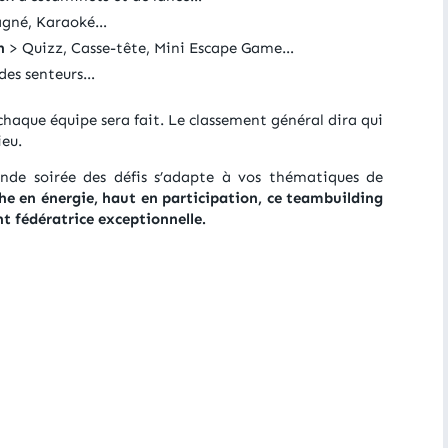
gagné, Karaoké…
n
> Quizz, Casse-tête, Mini Escape Game…
 des senteurs…
e chaque équipe sera fait. Le classement général dira qui
ieu.
ande soirée des défis s’adapte à vos thématiques de
he en énergie, haut en participation, ce teambuilding
t fédératrice exceptionnelle.