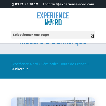
03 21 93 38 19
contact@experience-nord.com
Votre séminaire sur-
Sélectionner une page
mesure à Dunkerque
Expérience Nord
•
Séminaire Hauts de France
•
Dunkerque