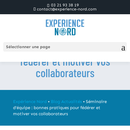
03 21 93 38 19
contact@experience-nord.com
Séminaire d’équipe :
bonnes pratiques pour
Sélectionner une page
fédérer et motiver vos
collaborateurs
Expérience Nord
•
Blog Actualités
•
Séminaire
d’équipe : bonnes pratiques pour fédérer et
motiver vos collaborateurs