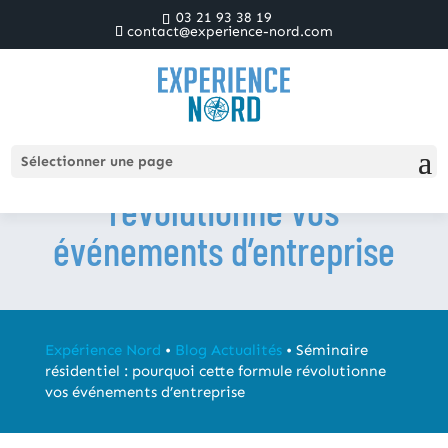
03 21 93 38 19
contact@experience-nord.com
Séminaire résidentiel :
pourquoi cette formule
Sélectionner une page
révolutionne vos
événements d’entreprise
Expérience Nord
•
Blog Actualités
•
Séminaire
résidentiel : pourquoi cette formule révolutionne
vos événements d’entreprise