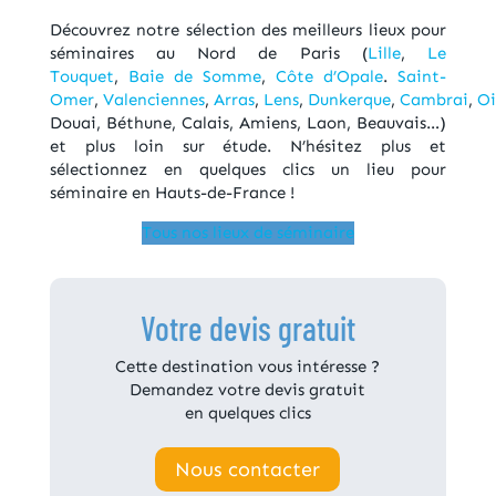
Découvrez notre sélection des meilleurs lieux pour
séminaires au Nord de Paris (
Lille
,
Le
Touquet
,
Baie de Somme
,
Côte d’Opale
.
Saint-
Omer
,
Valenciennes
,
Arras
,
Lens
,
Dunkerque
,
Cambrai
,
Oi
Douai, Béthune, Calais, Amiens, Laon, Beauvais…)
et plus loin sur étude. N’hésitez plus et
sélectionnez en quelques clics un lieu pour
séminaire en Hauts-de-France !
Tous nos lieux de séminaire
Votre devis gratuit
Cette destination vous intéresse ?
Demandez votre devis gratuit
en quelques clics
Nous contacter