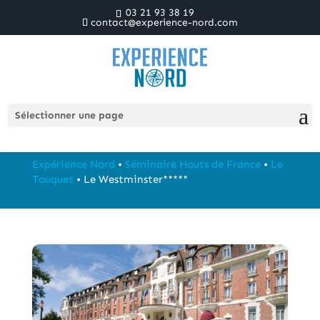
03 21 93 38 19
contact@experience-nord.com
Le Westminster*****
Sélectionner une page
Expérience Nord
•
Séminaire Hauts de France
•
Le
Touquet
•
Le Westminster*****