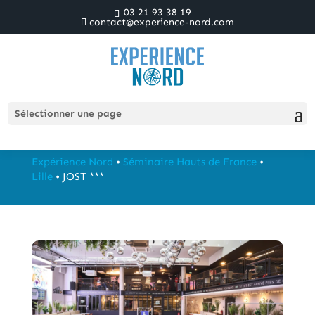
03 21 93 38 19
contact@experience-nord.com
JOST ***
Sélectionner une page
Expérience Nord
•
Séminaire Hauts de France
•
Lille
•
JOST ***