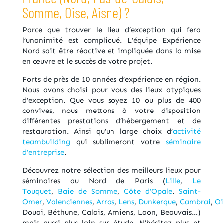
Somme, Oise, Aisne) ?
Parce que trouver le lieu d’exception qui fera
l’unanimité est compliqué. L’équipe Expérience
Nord sait être réactive et impliquée dans la mise
en œuvre et le succès de votre projet.
Forts de près de 10 années d’expérience en région.
Nous avons choisi pour vous des lieux atypiques
d’exception. Que vous soyez 10 ou plus de 400
convives, nous mettons à votre disposition
différentes prestations d’hébergement et de
restauration. Ainsi qu’un large choix d’
activité
teambuilding
qui sublimeront votre
séminaire
d’entreprise
.
Découvrez notre sélection des meilleurs lieux pour
séminaires au Nord de Paris (
Lille
,
Le
Touquet
,
Baie de Somme
,
Côte d’Opale
.
Saint-
Omer
,
Valenciennes
,
Arras
,
Lens
,
Dunkerque
,
Cambrai
,
Oi
Douai, Béthune, Calais, Amiens, Laon, Beauvais…)
mais aussi plus loin sur étude. N’hésitez plus et