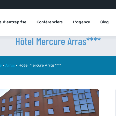
e d’entreprise
Conférenciers
L’agence
Blog
Hôtel Mercure Arras****
e
•
Arras
•
Hôtel Mercure Arras****