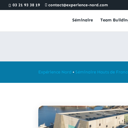
03 21 93 38 19
contact@experience-nord.com
Séminaire
Team Buildin
Expérience Nord
•
Séminaire Hauts de Franc