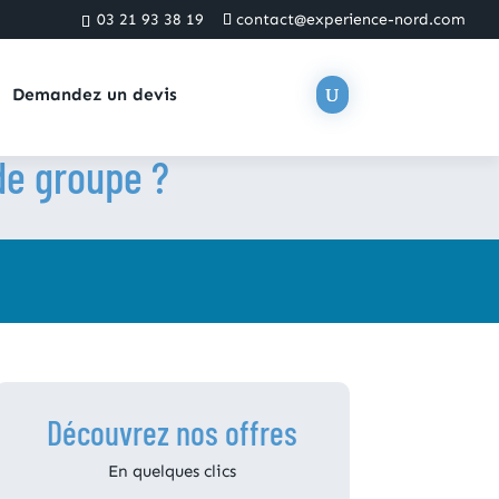
03 21 93 38 19
contact@experience-nord.com
Demandez un devis
 de groupe ?
Découvrez nos offres
En quelques clics