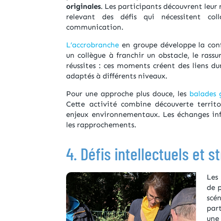
originales
. Les participants découvrent leur
relevant des défis qui nécessitent col
communication.
L’accrobranche
en groupe développe la conf
un collègue à franchir un obstacle, le rass
réussites : ces moments créent des liens du
adaptés à différents niveaux.
Pour une approche plus douce, les
balades 
Cette activité combine découverte territo
enjeux environnementaux. Les échanges inf
les rapprochements.
4. Défis intellectuels et 
Les
de 
scé
par
une