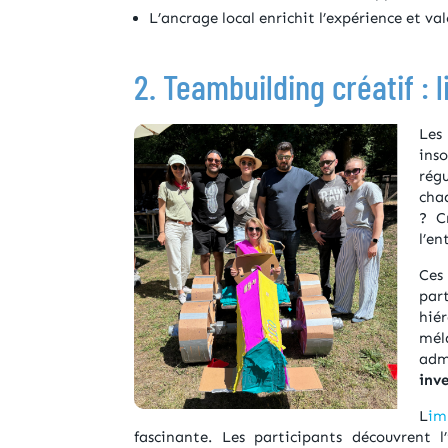
L’ancrage local enrichit l’expérience et valo
2. Teambuilding créatif : 
Les
ins
rég
chaq
? C
l’en
Ce
par
hiér
mél
adm
inv
L
im
fascinante. Les participants découvrent l