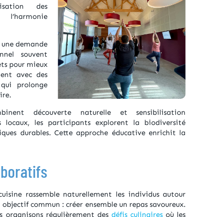
nisation des
 l’harmonie
 une demande
nnel souvent
rets pour mieux
tent avec des
 qui prolonge
ire.
inent découverte naturelle et sensibilisation
locaux, les participants explorent la biodiversité
iques durables. Cette approche éducative enrichit la
aboratifs
cuisine rassemble naturellement les individus autour
n objectif commun : créer ensemble un repas savoureux.
s organisons régulièrement des
défis culinaires
où les