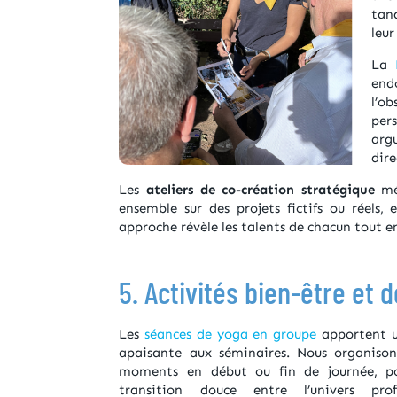
tand
leur
La
end
l’o
per
arg
dir
Les
ateliers de co-création stratégique
mél
ensemble sur des projets fictifs ou réels,
approche révèle les talents de chacun tout en
5. Activités bien-être et 
Les
séances de yoga en groupe
apportent u
apaisante aux séminaires. Nous organison
moments en début ou fin de journée, po
transition douce entre l’univers prof