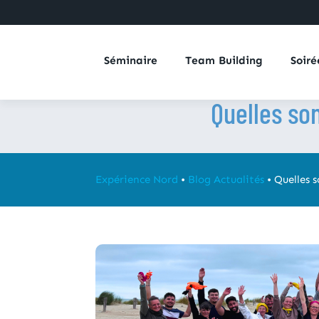
Séminaire
Team Building
Soiré
Quelles son
Expérience Nord
•
Blog Actualités
•
Quelles s