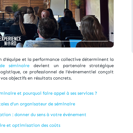
 d’équipe et la performance collective déterminent la
 de séminaire
devient un partenaire stratégique
ogistique, ce professionnel de l’événementiel conçoit
os objectifs en résultats concrets.
minaire et pourquoi faire appel à ses services ?
ales d’un organisateur de séminaire
ation : donner du sens à votre événement
ire et optimisation des coûts